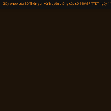
Giấy phép của Bộ Thông tin và Truyền thông cấp số 140/GP-TTĐT ngày 1